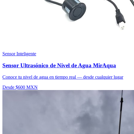
Sensor Inteligente
Sensor Ultrasónico de Nivel de Agua MirAqua
Conoce tu nivel de agua en tiempo real — desde cualquier lugar
Desde $600 MXN