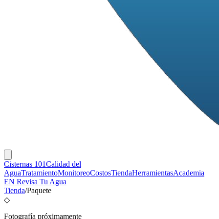
Cisternas 101
Calidad del
Agua
Tratamiento
Monitoreo
Costos
Tienda
Herramientas
Academia
EN
Revisa Tu Agua
Tienda
/
Paquete
◇
Fotografía próximamente