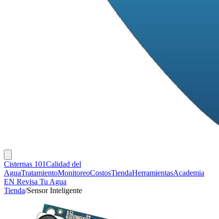
Cisternas 101
Calidad del
Agua
Tratamiento
Monitoreo
Costos
Tienda
Herramientas
Academia
EN
Revisa Tu Agua
Tienda
/
Sensor Inteligente