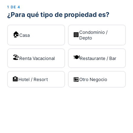
1
DE
4
¿Para qué tipo de propiedad es?
Condominio /
🏠
🏢
Casa
Depto
🏖️
🍽️
Renta Vacacional
Restaurante / Bar
🏨
🏪
Hotel / Resort
Otro Negocio