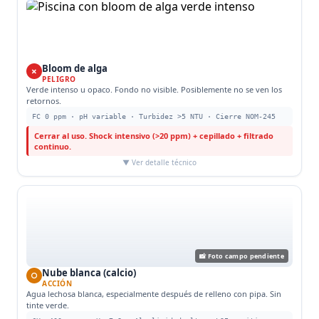
Bloom de alga
✗
PELIGRO
Verde intenso u opaco. Fondo no visible. Posiblemente no se ven los
retornos.
FC 0 ppm · pH variable · Turbidez >5 NTU · Cierre NOM-245
Cerrar al uso. Shock intensivo (>20 ppm) + cepillado + filtrado
continuo.
▼ Ver detalle técnico
📸 Foto campo pendiente
Nube blanca (calcio)
○
ACCIÓN
Agua lechosa blanca, especialmente después de relleno con pipa. Sin
tinte verde.