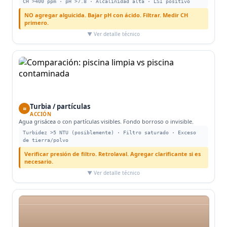
CH >400 ppm · pH >7.8 · Alcalinidad alta · LSI positivo
NO agregar alguicida. Bajar pH con ácido. Filtrar. Medir CH
primero.
▼ Ver detalle técnico
Turbia / partículas
≈
ACCIÓN
Agua grisácea o con partículas visibles. Fondo borroso o invisible.
Turbidez >5 NTU (posiblemente) · Filtro saturado · Exceso
de tierra/polvo
Verificar presión de filtro. Retrolaval. Agregar clarificante si es
necesario.
▼ Ver detalle técnico