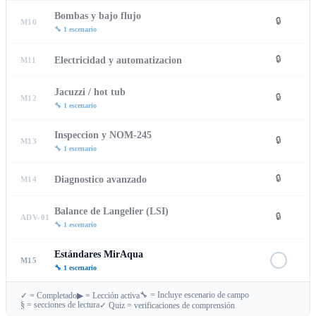
Bombas y bajo flujo
🔒
M10
🔧
1
escenario
Electricidad y automatizacion
🔒
M11
Jacuzzi / hot tub
🔒
M12
🔧
1
escenario
Inspeccion y NOM-245
🔒
M13
🔧
1
escenario
Diagnostico avanzado
🔒
M14
Balance de Langelier (LSI)
🔒
ADV-01
🔧
1
escenario
Estándares MirAqua
M15
🔧
1
escenario
🔧 = Incluye escenario de campo
✓ = Completado
▶ = Lección activa
§ = secciones de lectura
✓ Quiz = verificaciones de comprensión