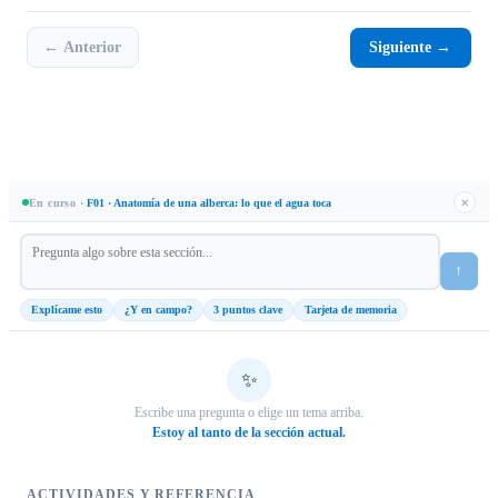
— Water
FC piscina: 1–3 ppm | FC hot tub: 3–10 ppm | pH: 7.2–7.8 | CYA hot tub: 0
Treatment
Siguiente →
← Anterior
& Testing
(2024)
https://www.cdc.gov/healthy-swimming/about/home-pool-and-hot-tub-water-treatment-
testing.html
→
FC recomendado: 1–3 ppm en piscinas; 3–10 ppm en hot tubs (mayor
temperatura exige más cloro)
→
pH óptimo CDC: 7.2–7.8 — a pH > 8.0 el cloro pierde >80% de su activi
En curso ·
F01
·
Anatomía de una alberca: lo que el agua toca
✕
desinfectante (HOCl → OCl⁻)
→
CYA: NO usar en hot tubs bajo ninguna circunstancia (temperatura + CY
cloro ineficaz)
↑
→
CYA en piscinas: máx. 50 ppm recomendado CDC; >90 ppm considerar
Explícame esto
¿Y en campo?
3 puntos clave
Tarjeta de memoria
dilución parcial
→
DPD falso negativo: si FC > 10 ppm el reactivo DPD se decolora — diluir
muestra 1:10 y re-testear
✨
→
Regla operativa clave: agua visualmente clara NO garantiza agua
microbiológicamente segura
Escribe una pregunta o elige un tema arriba.
Estoy al tanto de la sección actual.
→
Kit de prueba básico: testar FC y pH antes de cada uso en piscinas
residenciales
ACTIVIDADES Y REFERENCIA