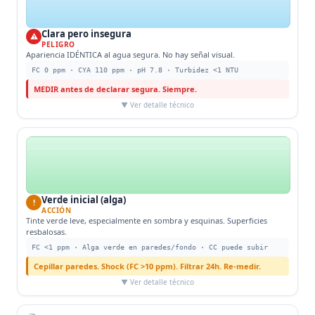
Clara pero insegura
⚠
PELIGRO
Apariencia IDÉNTICA al agua segura. No hay señal visual.
FC 0 ppm · CYA 110 ppm · pH 7.8 · Turbidez <1 NTU
MEDIR antes de declarar segura. Siempre.
▼ Ver detalle técnico
Verde inicial (alga)
!
ACCIÓN
Tinte verde leve, especialmente en sombra y esquinas. Superficies
resbalosas.
FC <1 ppm · Alga verde en paredes/fondo · CC puede subir
Cepillar paredes. Shock (FC >10 ppm). Filtrar 24h. Re-medir.
▼ Ver detalle técnico