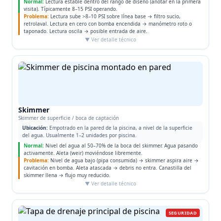
Normal:
Lectura estable dentro del rango de diseño (anotar en la primera
visita). Típicamente 8–15 PSI operando.
Problema:
Lectura sube >8–10 PSI sobre línea base → filtro sucio,
retrolaval. Lectura en cero con bomba encendida → manómetro roto o
taponado. Lectura oscila → posible entrada de aire.
▼ Ver detalle técnico
Skimmer
Skimmer de superficie / boca de captación
Ubicación:
Empotrado en la pared de la piscina, a nivel de la superficie
del agua. Usualmente 1–2 unidades por piscina.
Normal:
Nivel del agua al 50–70% de la boca del skimmer. Agua pasando
activamente. Aleta (weir) moviéndose libremente.
Problema:
Nivel de agua bajo (pipa consumida) → skimmer aspira aire →
cavitación en bomba. Aleta atascada → debris no entra. Canastilla del
skimmer llena → flujo muy reducido.
▼ Ver detalle técnico
SEGURIDAD