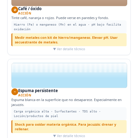
Café / óxido
⊘
ACCIÓN
Tinte café, naranja o rojizo. Puede verse en paredes y fondo.
Hierro (Fe) o manganeso (Mn) en el agua · pH bajo facilita
oxidación
Medir metales con kit de hierro/manganeso. Elevar pH. Usar
secuestrante de metales.
▼ Ver detalle técnico
Espuma persistente
~
ACCIÓN
Espuma blanca en la superficie que no desaparece. Especialmente en
jacuzzis.
Carga orgánica alta · Surfactantes · TDS alto ·
Loción/productos de piel
Shock para oxidar materia orgánica. Para jacuzzis: drenar y
rellenar.
▼ Ver detalle técnico