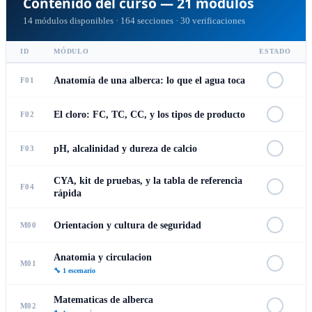
Contenido del curso —
21
módulos
14
módulos disponibles ·
164
secciones ·
30
verificaciones
ID
MÓDULO
ESTADO
Anatomía de una alberca: lo que el agua toca
F01
El cloro: FC, TC, CC, y los tipos de producto
F02
pH, alcalinidad y dureza de calcio
F03
CYA, kit de pruebas, y la tabla de referencia
F04
rápida
Orientacion y cultura de seguridad
M00
Anatomia y circulacion
M01
🔧
1
escenario
Matematicas de alberca
M02