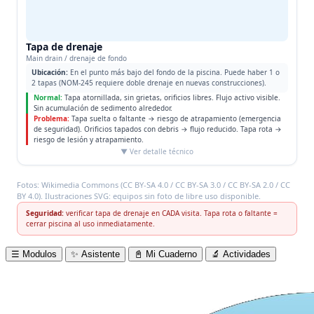
Tapa de drenaje
Main drain / drenaje de fondo
Ubicación:
En el punto más bajo del fondo de la piscina. Puede haber 1 o
2 tapas (NOM-245 requiere doble drenaje en nuevas construcciones).
Normal:
Tapa atornillada, sin grietas, orificios libres. Flujo activo visible.
Sin acumulación de sedimento alrededor.
Problema:
Tapa suelta o faltante → riesgo de atrapamiento (emergencia
de seguridad). Orificios tapados con debris → flujo reducido. Tapa rota →
riesgo de lesión y atrapamiento.
▼ Ver detalle técnico
Fotos: Wikimedia Commons (CC BY-SA 4.0 / CC BY-SA 3.0 / CC BY-SA 2.0 / CC
BY 4.0). Ilustraciones SVG: equipos sin foto de libre uso disponible.
Seguridad:
verificar tapa de drenaje en CADA visita. Tapa rota o faltante =
cerrar piscina al uso inmediatamente.
☰
Modulos
✨
Asistente
📓
Mi Cuaderno
🔬
Actividades