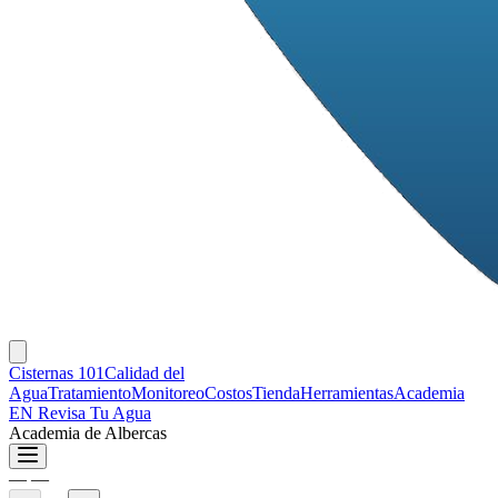
Cisternas 101
Calidad del
Agua
Tratamiento
Monitoreo
Costos
Tienda
Herramientas
Academia
EN
Revisa Tu Agua
Academia de Albercas
—
—