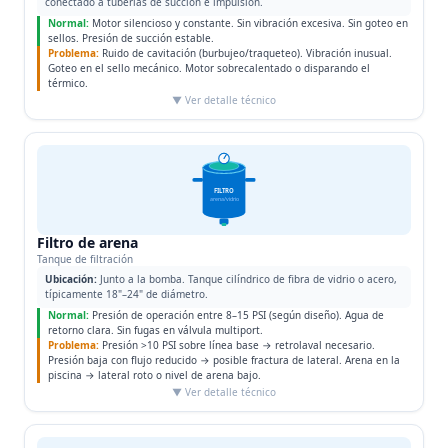
conectado a tuberías de succión e impulsión.
Normal:
Motor silencioso y constante. Sin vibración excesiva. Sin goteo en
sellos. Presión de succión estable.
Problema:
Ruido de cavitación (burbujeo/traqueteo). Vibración inusual.
Goteo en el sello mecánico. Motor sobrecalentado o disparando el
térmico.
▼ Ver detalle técnico
FILTRO
arena/vidrio
Filtro de arena
Tanque de filtración
Ubicación:
Junto a la bomba. Tanque cilíndrico de fibra de vidrio o acero,
típicamente 18"–24" de diámetro.
Normal:
Presión de operación entre 8–15 PSI (según diseño). Agua de
retorno clara. Sin fugas en válvula multiport.
Problema:
Presión >10 PSI sobre línea base → retrolaval necesario.
Presión baja con flujo reducido → posible fractura de lateral. Arena en la
piscina → lateral roto o nivel de arena bajo.
▼ Ver detalle técnico