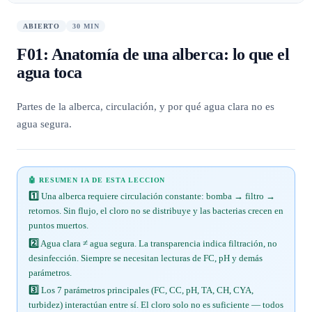
ABIERTO
30 MIN
F01
:
Anatomía de una alberca: lo que el
agua toca
Partes de la alberca, circulación, y por qué agua clara no es
agua segura.
🤖 RESUMEN IA DE ESTA LECCION
1️⃣
Una alberca requiere circulación constante: bomba → filtro →
retornos. Sin flujo, el cloro no se distribuye y las bacterias crecen en
puntos muertos.
2️⃣
Agua clara ≠ agua segura. La transparencia indica filtración, no
desinfección. Siempre se necesitan lecturas de FC, pH y demás
parámetros.
3️⃣
Los 7 parámetros principales (FC, CC, pH, TA, CH, CYA,
turbidez) interactúan entre sí. El cloro solo no es suficiente — todos