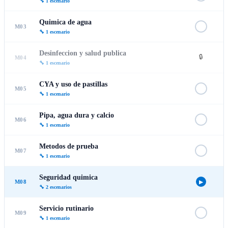
🔧
1
escenario
Quimica de agua
M03
🔧
1
escenario
Desinfeccion y salud publica
🔒
M04
🔧
1
escenario
CYA y uso de pastillas
M05
🔧
1
escenario
Pipa, agua dura y calcio
M06
🔧
1
escenario
Metodos de prueba
M07
🔧
1
escenario
Seguridad quimica
M08
▶
🔧
2
escenario
s
Servicio rutinario
M09
🔧
1
escenario