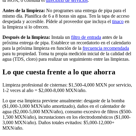
tu HOA, o consulta el
directorio de servicios
.
Antes de la limpieza:
No programes una entrega de pipa para el
mismo día. Planifica de 6 a 8 horas sin agua. Ten la tapa de acceso
despejada y accesible. Pídele al proveedor que incluya el
tinaco
en
la limpieza si lo ofrecen.
Después de la limpieza:
Instala un
filtro de entrada
antes de la
próxima entrega de pipa. Establece un recordatorio en el calendario
para la próxima limpieza en función de la
frecuencia recomendada
para tu propiedad. Toma tu propia medición inicial de la calidad del
agua (TDS, cloro) para realizar un seguimiento entre las limpiezas.
Lo que cuesta frente a lo que ahorra
Limpieza profesional de cisternas: $1,500-4,000 MXN por servicio,
1-2 veces al año = $2,000-8,000 MXN/año.
Lo que esa limpieza previene anualmente: desgaste de la bomba
($1,000-3,000 MXN/año amortizado), daños en el calentador de
agua ($2,000-5,000 MXN/año), consumo excesivo de filtros ($500-
1,500 MXN/año), incrustaciones en los electrodomésticos ($1,000-
3,000 MXN/año). Daños totales evitados: $5,000-12,000+
MXN/año.