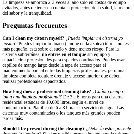
La limpieza se amortiza 2-3 veces al año solo en costos de equipo
evitados, antes de tener en cuenta la protección de la salud, la mejora
del sabor y la tranquilidad.
Preguntas frecuentes
Can I clean my cistern myself?
¿Puedo limpiar mi cisterna yo
mismo?
Puedes limpiar tu tinaco (tanque en la azotea) tú mismo: es
más pequeño, está sobre el suelo y tiene menos riesgo. Para la
cisterna subterránea,
no entres en el tanque
sin equipo y
capacitación profesionales para espacios confinados. Puedes usar
cepillos de mango largo desde la tapa de acceso para el
mantenimiento parcial entre las limpiezas profesionales, pero una
limpieza completa requiere drenaje y acceso interior que deben
realizar profesionales capacitados.
How long does a professional cleaning take?
¿Cuánto tiempo
toma una limpieza profesional?
De 3 a 6 horas para una cisterna
residencial estándar de 10,000 litros, según el nivel de
contaminación. Planifica de 6 a 8 horas sin servicio de agua. Las
cisternas muy contaminadas o los tanques más grandes pueden
tardar más.
Should I be present during the cleaning?
¿Debería estar presente
durante la limpieza?
Sí, si es posible, especialmente para la primera