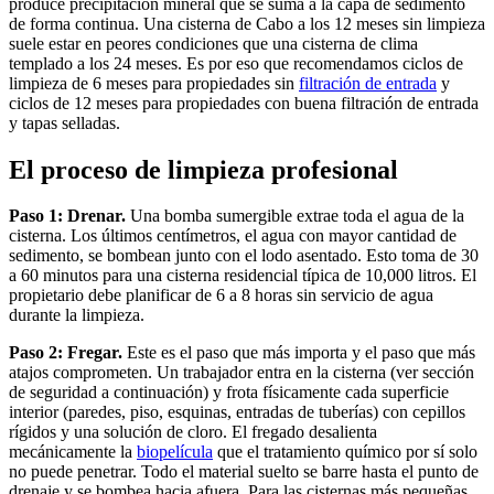
produce precipitación mineral que se suma a la capa de sedimento
de forma continua. Una cisterna de Cabo a los 12 meses sin limpieza
suele estar en peores condiciones que una cisterna de clima
templado a los 24 meses. Es por eso que recomendamos ciclos de
limpieza de 6 meses para propiedades sin
filtración de entrada
y
ciclos de 12 meses para propiedades con buena filtración de entrada
y tapas selladas.
El proceso de limpieza profesional
Paso 1: Drenar.
Una bomba sumergible extrae toda el agua de la
cisterna. Los últimos centímetros, el agua con mayor cantidad de
sedimento, se bombean junto con el lodo asentado. Esto toma de 30
a 60 minutos para una cisterna residencial típica de 10,000 litros. El
propietario debe planificar de 6 a 8 horas sin servicio de agua
durante la limpieza.
Paso 2: Fregar.
Este es el paso que más importa y el paso que más
atajos comprometen. Un trabajador entra en la cisterna (ver sección
de seguridad a continuación) y frota físicamente cada superficie
interior (paredes, piso, esquinas, entradas de tuberías) con cepillos
rígidos y una solución de cloro. El fregado desalienta
mecánicamente la
biopelícula
que el tratamiento químico por sí solo
no puede penetrar. Todo el material suelto se barre hasta el punto de
drenaje y se bombea hacia afuera. Para las cisternas más pequeñas