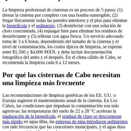
La limpieza profesional de cisternas es un proceso de 5 pasos: (1)
drenar la cisterna por completo con una bomba sumergible, (2)
fregar físicamente todas las paredes interiores y el piso para eliminar
la
biopelícula
y el
sedimento
, (3) desinfectar con una solución de
cloro concentrada, (4) enjuagar bien para eliminar los residuos de
desinfectante y (5) rellenar con agua fresca. Un servicio adecuado
toma de 3 a 6 horas, dependiendo del tamaño de la cisterna y el
nivel de contaminación, los costos típicos de limpieza, se esperan
entre $1,500 y $4,000 MXN, y debe incluir documentación
fotográfica del antes y el después. En el clima cálido de Cabo, se
recomienda la limpieza cada 6 a 12 meses.
Por qué las cisternas de Cabo necesitan
una limpieza más frecuente
Las recomendaciones de limpieza genéricas de los EE. UU. o
Europa sugieren el mantenimiento anual de la cisterna. En Los
Cabos, las condiciones que impulsan la contaminación son más
agresivas: las temperaturas del suelo de 22 a 28 °C aceleran la
maduración de la biopelícula
, el
residual de cloro se descompone
más rápido
en agua tibia, las
entregas de pipa introducen sedimentos
con más frecuencia que las conexiones municipales, y el agua dura