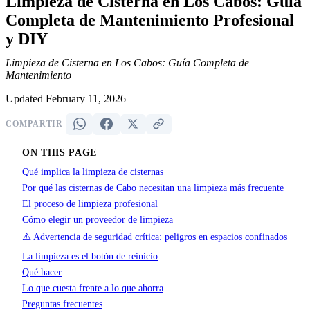
Limpieza de Cisterna en Los Cabos: Guía
Completa de Mantenimiento Profesional
y DIY
Limpieza de Cisterna en Los Cabos: Guía Completa de
Mantenimiento
Updated February 11, 2026
COMPARTIR
ON THIS PAGE
Qué implica la limpieza de cisternas
Por qué las cisternas de Cabo necesitan una limpieza más frecuente
El proceso de limpieza profesional
Cómo elegir un proveedor de limpieza
⚠️ Advertencia de seguridad crítica: peligros en espacios confinados
La limpieza es el botón de reinicio
Qué hacer
Lo que cuesta frente a lo que ahorra
Preguntas frecuentes