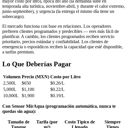
mayor costo por litro), época del año (la demanda sube en
temporada alta turística, noviembre-abril, y durante el calor extremo,
junio-septiembre), y urgencia (la entrega el mismo día tiene un
sobrecargo).
El mercado funciona con base en relaciones. Los operadores
prefieren clientes programados y predecibles — eres más fácil de
planificar. A cambio, los clientes programados reciben servicio
prioritario, precios estándar y confiabilidad. Los clientes de
emergencia o esporádicos reciben la capacidad que esté disponible,
a tarifas premium.
Lo Que Deberías Pagar
Volumen
Precio (MXN)
Costo por Litro
2,500L
$650
$0.26/L
5,000L
$1,100
$0.22/L
10,000L
$1,900
$0.19/L
Con Sensor MirAqua (programación automática, nunca te
quedas sin agua):
Tamaño de
Tarifa (por
Costo Típico de
Siempre
Tanque
m³)
Llenado
Tienes