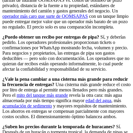
(tarifas de hidrante OOMSAPAS vs. costos de bombeo de pozo
privado), distancia de la fuente a tu propiedad, estándares de
mantenimiento del camión y gastos generales del negocio. Un
operador más caro que surte de OOMSAPAS
con un tanque limpio
puede entregar mejor valor que un operador más barato de un pozo
no regulado. El precio solo es una comparación incompleta.
¿Puedo obtener un recibo por entregas de pipa?
Sí, y deberías
pedirlo. Los operadores profesionales proporcionan tickets o
confirmaciones por WhatsApp mostrando fecha, volumen y precio.
Para negocios y propietarios, las entregas de pipa son gastos
deducibles — pero solo con documentación. Los operadores que no
quieran dar recibos están operando informalmente, lo cual puede
afectar la confiabilidad y responsabilidad de su servicio.
¿Vale la pena cambiar a una cisterna más grande para reducir
la frecuencia de entregas?
Una cisterna más grande reduce el costo
por litro de entrega al permitir menos llenados pero más grandes.
Pero el
mito del tanque más grande
revela la otra cara: más agua
almacenada por más tiempo significa mayor
edad del agua
, más
acumulación de sedimento
y mayores requisitos de mantenimiento.
Los ahorros en entregas se compensan parcialmente con mayores
costos ocultos. El dimensionamiento óptimo balancea ambos.
¿Suben los precios durante la temporada de huracanes?
Sí.
Después de un huracán o tormenta tropical, la demanda de pipas se