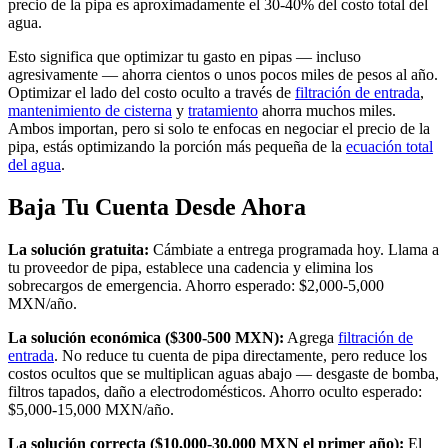
precio de la pipa es aproximadamente el 30-40% del costo total del
agua.
Esto significa que optimizar tu gasto en pipas — incluso
agresivamente — ahorra cientos o unos pocos miles de pesos al año.
Optimizar el lado del costo oculto a través de
filtración de entrada
,
mantenimiento de cisterna
y
tratamiento
ahorra muchos miles.
Ambos importan, pero si solo te enfocas en negociar el precio de la
pipa, estás optimizando la porción más pequeña de la
ecuación total
del agua
.
Baja Tu Cuenta Desde Ahora
La solución gratuita:
Cámbiate a entrega programada hoy. Llama a
tu proveedor de pipa, establece una cadencia y elimina los
sobrecargos de emergencia. Ahorro esperado: $2,000-5,000
MXN/año.
La solución económica ($300-500 MXN):
Agrega
filtración de
entrada
. No reduce tu cuenta de pipa directamente, pero reduce los
costos ocultos que se multiplican aguas abajo — desgaste de bomba,
filtros tapados, daño a electrodomésticos. Ahorro oculto esperado:
$5,000-15,000 MXN/año.
La solución correcta ($10,000-30,000 MXN el primer año):
El