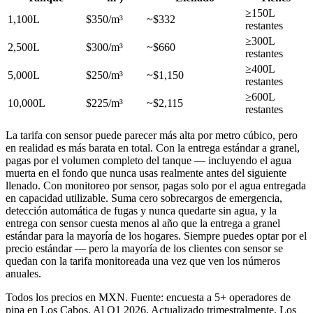
≥150L
1,100L
$350/m³
~$332
restantes
≥300L
2,500L
$300/m³
~$660
restantes
≥400L
5,000L
$250/m³
~$1,150
restantes
≥600L
10,000L
$225/m³
~$2,115
restantes
La tarifa con sensor puede parecer más alta por metro cúbico, pero
en realidad es más barata en total. Con la entrega estándar a granel,
pagas por el volumen completo del tanque — incluyendo el agua
muerta en el fondo que nunca usas realmente antes del siguiente
llenado. Con monitoreo por sensor, pagas solo por el agua entregada
en capacidad utilizable. Suma cero sobrecargos de emergencia,
detección automática de fugas y nunca quedarte sin agua, y la
entrega con sensor cuesta menos al año que la entrega a granel
estándar para la mayoría de los hogares. Siempre puedes optar por el
precio estándar — pero la mayoría de los clientes con sensor se
quedan con la tarifa monitoreada una vez que ven los números
anuales.
Todos los precios en MXN. Fuente: encuesta a 5+ operadores de
pipa en Los Cabos. Al Q1 2026. Actualizado trimestralmente. Los