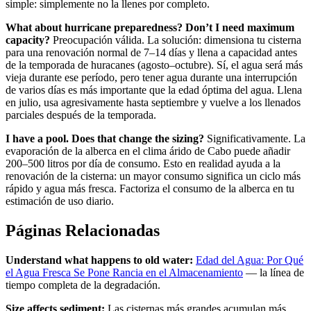
simple: simplemente no la llenes por completo.
What about hurricane preparedness? Don’t I need maximum
capacity?
Preocupación válida. La solución: dimensiona tu cisterna
para una renovación normal de 7–14 días y llena a capacidad antes
de la temporada de huracanes (agosto–octubre). Sí, el agua será más
vieja durante ese período, pero tener agua durante una interrupción
de varios días es más importante que la edad óptima del agua. Llena
en julio, usa agresivamente hasta septiembre y vuelve a los llenados
parciales después de la temporada.
I have a pool. Does that change the sizing?
Significativamente. La
evaporación de la alberca en el clima árido de Cabo puede añadir
200–500 litros por día de consumo. Esto en realidad ayuda a la
renovación de la cisterna: un mayor consumo significa un ciclo más
rápido y agua más fresca. Factoriza el consumo de la alberca en tu
estimación de uso diario.
Páginas Relacionadas
Understand what happens to old water:
Edad del Agua: Por Qué
el Agua Fresca Se Pone Rancia en el Almacenamiento
— la línea de
tiempo completa de la degradación.
Size affects sediment:
Las cisternas más grandes acumulan más