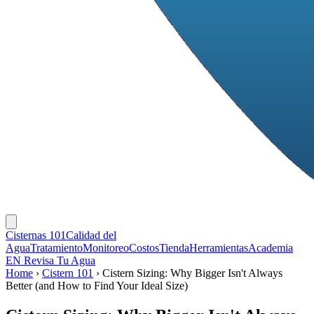
Cisternas 101
Calidad del
Agua
Tratamiento
Monitoreo
Costos
Tienda
Herramientas
Academia
EN
Revisa Tu Agua
Home
›
Cistern 101
›
Cistern Sizing: Why Bigger Isn't Always
Better (and How to Find Your Ideal Size)