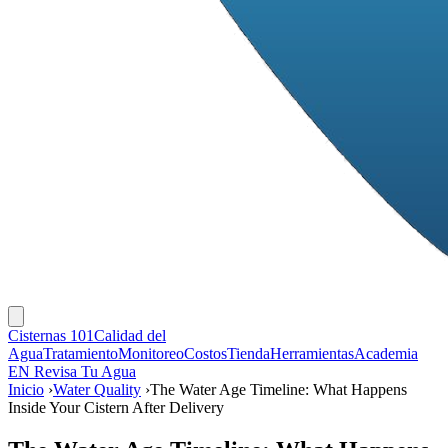
Cisternas 101
Calidad del
Agua
Tratamiento
Monitoreo
Costos
Tienda
Herramientas
Academia
EN
Revisa Tu Agua
Inicio
›
Water Quality
›
The Water Age Timeline: What Happens
Inside Your Cistern After Delivery