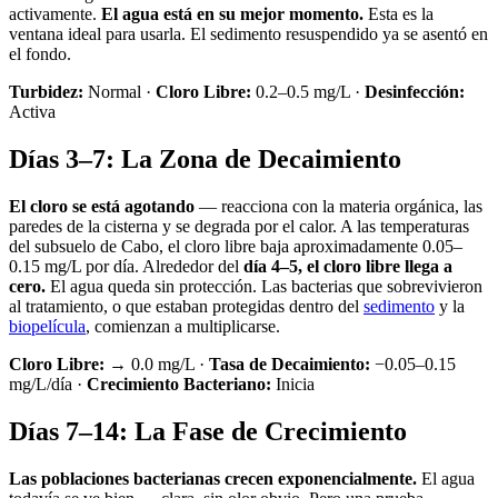
activamente.
El agua está en su mejor momento.
Esta es la
ventana ideal para usarla. El sedimento resuspendido ya se asentó en
el fondo.
Turbidez:
Normal ·
Cloro Libre:
0.2–0.5 mg/L ·
Desinfección:
Activa
Días 3–7: La Zona de Decaimiento
El cloro se está agotando
— reacciona con la materia orgánica, las
paredes de la cisterna y se degrada por el calor. A las temperaturas
del subsuelo de Cabo, el cloro libre baja aproximadamente 0.05–
0.15 mg/L por día. Alrededor del
día 4–5, el cloro libre llega a
cero.
El agua queda sin protección. Las bacterias que sobrevivieron
al tratamiento, o que estaban protegidas dentro del
sedimento
y la
biopelícula
, comienzan a multiplicarse.
Cloro Libre:
→ 0.0 mg/L ·
Tasa de Decaimiento:
−0.05–0.15
mg/L/día ·
Crecimiento Bacteriano:
Inicia
Días 7–14: La Fase de Crecimiento
Las poblaciones bacterianas crecen exponencialmente.
El agua