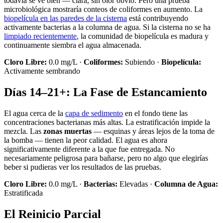
todavía se ve bien — clara, sin olor obvio. Pero una prueba
microbiológica mostraría conteos de coliformes en aumento. La
biopelícula en las paredes de la cisterna
está contribuyendo
activamente bacterias a la columna de agua. Si la cisterna no se ha
limpiado recientemente
, la comunidad de biopelícula es madura y
continuamente siembra el agua almacenada.
Cloro Libre:
0.0 mg/L ·
Coliformes:
Subiendo ·
Biopelícula:
Activamente sembrando
Días 14–21+: La Fase de Estancamiento
El agua cerca de la
capa de sedimento
en el fondo tiene las
concentraciones bacterianas más altas. La estratificación impide la
mezcla. Las
zonas muertas
— esquinas y áreas lejos de la toma de
la bomba — tienen la peor calidad. El agua es ahora
significativamente diferente a la que fue entregada. No
necesariamente peligrosa para bañarse, pero no algo que elegirías
beber si pudieras ver los resultados de las pruebas.
Cloro Libre:
0.0 mg/L ·
Bacterias:
Elevadas ·
Columna de Agua:
Estratificada
El Reinicio Parcial